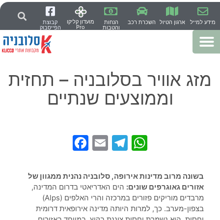
מועדון קליקו
מידע למייל
ארגון הטיול
השכרת רכב
הנחות
קבוצת
Pro
והטבות
הפייסבוק
מזג אוויר בסלובניה – תחזית
וממוצעים שנתיים
Facebook
Telegram
Email
WhatsApp
בשונה מרוב מדינות אירופה, סלובניה נהנית ממגוון של
אזורים גאוגרפים שונים:
הים האדריאטי בדרום המדינה,
מרבדים מוריקים פזורים במרכזה והרי האלפים (Alps)
בצפון-מערב. כך, למרות היותה מדינה אירופאית דרומית
יחסית, היא נשמרת יחסית צוננת בקיץ, במיוחד באזורים