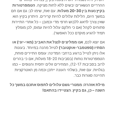
ההרריים הנשארים יבשים ללא לחות מציקה.
הטמפרטורות
בקיץ נעות בין 20-30 מעלות
. עם זאת, שימו לב: גם אם חם
במשך היום, הלילות עלולים להיות קרירים. היתרון בקיץ הוא
שאין צורך לדאוג ללבוש חרפי מדי וכמובן – כל אתרי התיירות
פתוחים לקהל (אם כי חלקם עלול להיות עמוס, לכן מומלץ
תמיד להגיע מוקדם ככל האפשר).
אם יוצא לכם,
אנו ממליצים לנצל את האביב (מאי-יוני) או
הסתיו (ספטמבר-אוקטובר)
לטיול מהנה במיוחד. בעונות
אלו ניתן לטייל ברוגע ברחבי המדינה: עומס התיירים פוחת,
הטמפרטורות נוחות (בסביבות 18-20 מעלות, אם כי בהרים
לרוב בסביבות 12-17), המחירים זולים יחסית והנופים – כמו
בגלויות. עם זאת, בשלהי העונה ייתכן וכמה מן האטרקציות
תהיינה סגורות כבר.
מילת אזהרה: ממטרי גשם עלולים לתפוס אתכם במשך כל
השנה – כן, גם בקיץ. הצטיידו בהתאם!
סלובניה WEATHER