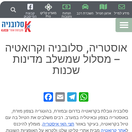
מועדון קליקו
מידע למייל
ארגון הטיול
השכרת רכב
הנחות
קבוצת
Pro
והטבות
הפייסבוק
אוסטריה, סלובניה וקרואטיה
– מסלול שמשלב מדינות
שכנות
Facebook
Telegram
Email
WhatsApp
סלובניה גובלת בקרואטיה בדרום ובמזרח, בהונגריה בצפון מזרח,
באוסטריה בצפון ובאיטליה במערב. רבים משלבים את הטיול בה עם
טיול בקרואטיה, בעיקר באזור
חצי האי איסטריה
. מומלץ להיכנס
ל
אתר קרואטיה
מבית אתרי קליקו שלנו ולקרוא על האופציות השונות.