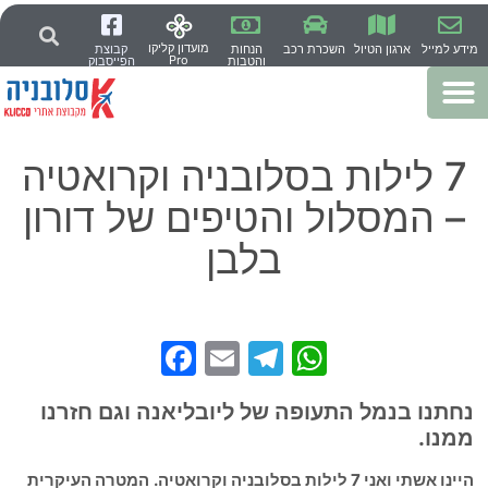
מועדון קליקו
מידע למייל
ארגון הטיול
השכרת רכב
הנחות
קבוצת
Pro
והטבות
הפייסבוק
7 לילות בסלובניה וקרואטיה
– המסלול והטיפים של דורון
בלבן
Facebook
Telegram
Email
WhatsApp
נחתנו בנמל התעופה של ליובליאנה וגם חזרנו
ממנו.
היינו אשתי ואני 7 לילות בסלובניה וקרואטיה.
המטרה העיקרית