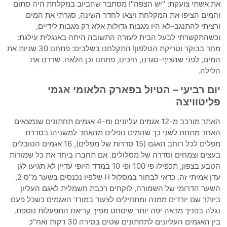
את אשתי צועקת: "יש הצפה"! מסתבר שהביוב במקלחת היה סתום
והמים הציפו את המקלחת ויצאו לחדר השינה, סגרתי את המים
ורציתי להתנגב-לא היו מגבות גדולות אלא רק מגבות לידיים,
וכשהתקשרתי לבעל הבית לעזרה התשובה היתה באנגלית עילגת:
מחר בבוקר וטריקת הטלפון! התקלחנו בשלבים: פתחנו 30 שניות את
המים, לפני שהציף-סגרנו, חיכינו, פתחנו וכן הלאה. שרדנו את
הלילה.
יום רביעי – הטיול בפארק הלאומי אגמי
פליטוויצה
האתר מורכב מ-12 אגמים עליונים ומ-4 אגמים תחתונים שנמצאים
האחד מתחת לשני כך שהמים נופלים מהאחד למשניהו בסדרת
מפלים לכל רוחב האגם (15 סדרות של מפלים), 16 אגמים הטובלים
בעצים וצמחים וסדרה של מסלולים. אם תחברו ביחד את כל שמורות
הטבע בצפון, תכפילו פי 100 ופי 10 במדד היופי עדיין לא תגיעו לגן
עדן אמיתי זה. כדאי לבחור במסלול H שלפיו נכנסים בשער מ"ס 2,
השער הדרומי של השמורה, לוקחים רכבת חשמלית לאגם העליון
ביותר שם יורדים ממנה ומתחילים לצעוד במורד האגמים כשכל פעם
נגלה בפניך מראה יפה יותר שיסחט מפיך קריאת התפעלות נוספת.
בין האגמים העליונים לתחתונים שטים בסירה 30 דקות ואח"כ