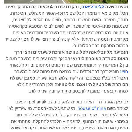
נסענו כשעה
לליובליאנה
, ובקרנו שם כ-4 שעות
. זה מספיק. ראינו
הכל. מקום מאוד נחמד והכל שם מרוכז-הגשר המשולש, הכיכרות,
הנהר, הטירה. משם המשכנו דרומה, חצינו את הגבול לקרואטיה,
כשמגמת פנינו-אגמי פליטוויצה. יש לשים לב כי המטבע בקרואטיה
אינה יורו כמו בסלובניה שבכללה יותר מערבית ומודרנית באופיה
מקרואטיה (ממה שראיתי), אלא קונה (בערך חצי שקל) ורצוי להצטייד
בכמות מספקת כבר בסלובניה.
הנסיעה מליובליאנה לפליטוויצה אורכת כשעתיים וחצי דרך
האוטוסטרדה העוברת ליד זאגרב
אך יתכנו עיכובים במעבר הגבול
בין 2 המדינות היות ומחתימים שם דרכונים (מחסום ובודקה). אותי
הוייז
הוביל דרך דרך צדדית שם כנראה היה פחות עיכוב במעבר
הגבול אך בכ"ז במצטבר זה לקח שלוש ורבע שעות.
כמובן שגולת
הכותרת של הטיול היו אגמי פליטוויצה
ולכן תכננתי יום מלא
למחרת באתר וכמובן ללון בסביבתו הקרובה שני לילות.
גם כאן הגעתי דרך האתר בוקינג למקום בשם poljanak והפעם
לצימר בשם
house of nina
. מי שהגיע לשם-הפסיד. מי שעדיין לא
הגיע-לא הפסיד. שומר נפשו ירחק. כל מה שיכול לא להיות טוב
בצימר-יש שם חוץ מהנוף. לדוגמה – הלכתי להתקלח, פתחתי את
המים, סגרתי את העיניים, חפפתי את הראש ואחרי דקה אני שומע