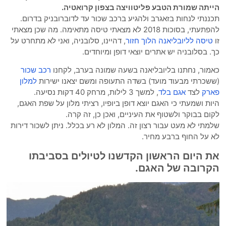
הייתה שמורת הטבע פליטוויצה בצפון קרואטיה.
תכננתי לנחות בזאגרב ולהגיע ברכב שכור עד לדוברובניק בדרום.
להפתעתי, בסוכות 2018 לא מצאתי טיסה מתאימה. מה שכן מצאתי
זו
טיסה לליובליאנה הלוך חזור
, דהיינו, סלובניה, ואני לא מתחרט על
כך. בסלובניה יש אתרים יוצאי דופן ומיוחדים.
כאמור, נחתנו בליובליאנה בשעה שמונה בערב, לקחנו
רכב שכור
(ששכרתי מבעוד מועד) בשדה התעופה ומשם יצאנו ישירות
למלון
פארק
לצד
אגם בלד
, למשך 3 לילות, מרחק 40 דקות נסיעה.
היות ושמעתי כי האגם יוצא דופן ביופיו, רציתי מלון על שפת האגם,
לקום בבוקר ולשטוף את העיניים, ואכן כן, זה קרה.
שלמתי לא מעט עבור רצון זה. המלון לא רע בכלל. ניתן לשכור דירות
לא על החוף ברבע מחיר.
את היום הראשון הקדשנו לטיולים בסביבתו
הקרובה של האגם.