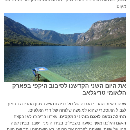
מקום!
את היום השני הקדשנו לסיבוב היקפי בפארק
הלאומי טריגלאב
שזהו האזור ההררי הגבוה של סלובניה ונמצא בצפון המדינה בסמוך
לגבול האוסטרי שהוא למעשה שלוחה של הרי האלפים.
תחילה נסענו לאגם בוהיני המקסים
. עצרנו בריבצ'ז לאז בקצה
האגם והלכנו משך כשעה בשבילים בצידו הימני. ישבנו בבית קפה
קטן על שפתו ושאפנו לקרבנו את הרוגע. לא השתהינו יותר שם היות