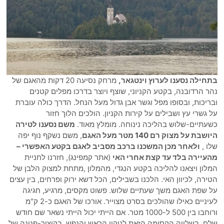
בתחילה נסענו לערוץ וינטגאר,
מרחק נסיעה 20 דקות מהאגם של
נהר הרדובנה, בקטע הקניוני, שוצף ויוצר בדרכו מפלים קטנים
ובריכות, ובסופו מפל וגשר אבן גדול מעל הנחל. הדרך כולה עוברת
על גשרי עץ ושבילים על קירות הקניון. הולכים הלוך חזור
כשעתיים-שלוש בהליכה נינוחה. מומלץ מאוד.
משם נסענו לטירה
היושבת על מצוק רם 140 מטר מעל האגם
, משם נשקף נוף יפה
שלו ,
ולאחר מכן המשכנו ברכב מסביב לאגם בקטע האפשרי –
מהעיירה בלד עד קצת אחרי האי
(אתר קמפינג), חזרנו לחניית
המלון ויצאנו להליכה בקטע הנגדי, מהמלון ,מתחת למצוק הלבן של
הטירה, לכיוון האי. הלכנו בשבילים, הכל דשא ירוק ופרחים, בין עצים
על שפת האגם משך שעתיים שלוש. פשוט מקסים, מרגיע, חגיגה
לעיניים כאילו שהולכים בסרט מצוייר. אורכו של האגם כ-2 ק"מ
ורוחבו בין 500 ל-1000 מטר. אם הייתי יכול הייתי נשאר שם חודש
שלם, בשלווה הקסומה הזאת לניקוי הראש והנפש. בקיצור-פנינה של