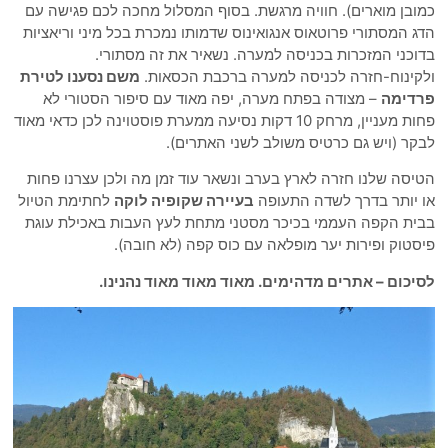
כמובן מוארים). חוויה מרגשת. בסוף המסלול מחכה לכם פגישה עם
הדג המסתורי פרוטאוס אנגואינוס שדמותו נמכרת בכל מיני וריאציות
בדוכני המזכרות בכניסה למערה. נשאיר את זה מסתורי.
ולקינוח-חזרה לכניסה למערה ברכבת הכסאות.
משם נסענו לטירת
פרדימה
– מצודה בפתח מערה, יפה מאוד עם סיפור הסטורי לא
פחות מעניין, מרחק 10 דקות נסיעה ממערת פוסטוינה לכן כדאי מאוד
לבקר (ויש גם כרטיס משולב לשני האתרים).
הטיסה שלנו חזרה לארץ בערב ונשאר עוד זמן מה ולכן עצרנו פחות
או יותר בדרך לשדה התעופה
בעיירה שקופיה לוקה
לחתימת הטיול
בבית הקפה העממי בכיכר מסטני מתחת לעץ העבות באכילת עוגת
פיסטוק ופירות יער מופלאה עם כוס קפה (לא חובה).
לסיכום – אתרים מדהימים. מאוד מאוד מאוד נהנינו.