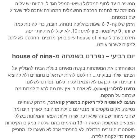
ממשיכים עד לסוף המסלול ושיאו-המפל הגדול. בסיום יש עליה
מסוימת עד לתחנת הרכבת החשמלית המחזירה אתכם ליד שער 2
שם נכנסתם.
הזמן שלוקח-6-7 שעות בהליכה נינוחה, חובה, כדי להינות כמה
שיותר, 9 קילומטר. ציון לאתר: 10. לא יכול להיות יותר יפה.
חזרנו בערב ל-house of nina עייפים אך מרוצים והחלטנו לא לתת
למקום לשבור אותנו.
יום רביעי – נפרדנו בשמחה מ-house of nina
וכשהחזרנו את המפתחות בקשה מאיתנו בעלת הבית להמליץ על
הצימר שלה בבוקינג… החלטנו להיות ישראלים נחמדים ולא להוציא
דיבתינו רעה לכן גם לא הוצאנו עליה כלום ונפרדנו לשלום.
נסענו לסלוני (slunj).
לא ארחיב, אין שם מה לראות למרות מה
שכתוב על המקום.
הגענו לאופטיה ליד ריאקה במפרץ קווארנר
, מרחק שעתיים
נסיעה, מקום מקסים ורומנטי עם טיילת מרהיבה לאורך הים ומה
שהכי מיוחד שם זה שלאורכה שרדו וילות הפאר והמלונות בשלל
הצבעים מתקופת המאה ה-19 מהימים בהם שלטה במקום הקיסרות
האוסטרו הונגרית הגדולה. לא להפסיד אבל לא נשארו לנו מספיק
קונות כדי לקנות גלידה.