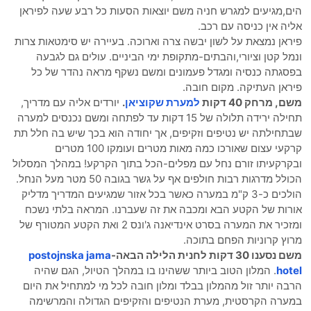
הים,מגיעים למגרש חניה משם יוצאות הסעות כל רבע שעה לפיראן
אליה אין כניסה עם רכב.
פיראן נמצאת על לשון יבשה צרה וארוכה. בעיירה יש סימטאות צרות
ונמל קטן וציורי,והבתים-מתקופת ימי הביניים. עולים גם לגבעה
בפסגתה כנסיה ומגדל פעמונים ומשם נשקף מראה נהדר של כל
פיראן העתיקה. מקום חובה.
משם, מרחק 40 דקות
למערת שקוציאן
.
יורדים אליה עם מדריך,
תחילה ירידה תלולה של 15 דקות עד לפתחה ומשם נכנסים למערה
שבתחילתה יש נטיפים וזקיפים, אך יחודה הוא בכך שיש בה חלל תת
קרקעי עצום שאורכו כמה מאות מטרים ועומקו 100 מטרים
ובקרקעיתו זורם נחל עם מפלים-הכל בתוך הקרקע! במהלך המסלול
הכולל מדרגות רבות חולפים אף על גשר בגובה 50 מטר מעל הנחל.
הולכים כ-3 ק"מ במערה כאשר בכל אזור שמגיעים המדריך מדליק
אורות של הקטע הבא ומכבה את זה שעברנו. המראה בלתי נשכח
ומזכיר את המערה בסרט אינדיאנה ג'ונס 2 ואת הקטע המטורף של
מרוץ קרוניות הפחם בתוכה.
משם נסענו 30 דקות לחנית הלילה הבאה-
postojnska jama
hotel
. המלון הטוב ביותר ששהינו בו במהלך הטיול, הגם שהיה
הרבה יותר זול מהמלון בבלד ומלון חובה לכל מי למתחיל את היום
במערה הקרסטית, מערת הנטיפים והזקיפים הגדולה והמרשימה