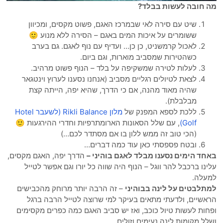
 חובה לעשות בבלד?
שיט עם סירה לאי שבמרכז האגם, פשוט מקסים, ומכיוון
ששומרים על איכות המים באגם – הסירה ללא מנוע 🙂
לאכול קרמשניט, כן כן… ועדיף עם נוף לאגם. גם בערב
כשהטירות שמסביב מוארות, וגם ביום.
לעלות לטירה שמשקיפה על בלד – הנוף פשוט מרהיב.
לצאת לטיולים רגליים מסביב (אנחנו נסענו לערוץ וינטגאר
שהיה מאוד מהנה, אם כי הדרך, שהיא יפה, הייתה קצת
מבלבלת).
ללכת לספא המפנק של
מלון Rikli Balance (לשעבר Hotel
Golf)
, עם שלל הסאונות הארומתרפיות וחדרי ההירגעות 🙂
(הכי טוב זה ממש ללון בו אם מסתדר לכם…)
ובטח פספסתי כאן עוד כמה דברים…
חד הימים נסענו מבלד לאגם בוהיני –
הדרך יפה, האגם מקסים,
ינו ברכבל להר ווגל – הנוף היה שווה כל יורו וגם אפשר לטייל
עלה.
תלבטים על לינה בבוהיני
– זה הרבה יותר מרוחק מהכבישים
אשיים, ולדעתי מתאים בעיקר למי שרוצה לטייל הרבה ברגל
חות לעשות טיול כוכב, ואז יש סביב האגם כמה כפרים מקסימים
לל מקומות לינה נעימים וזולים.