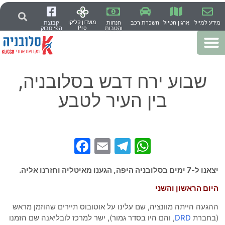
מועדון קליקו
 למייל
ארגון הטיול
השכרת רכב
הנחות
קבוצת
Pro
והטבות
הפייסבוק
שבוע ירח דבש בסלובניה,
בין העיר לטבע
Facebook
Telegram
Email
WhatsApp
 בסלובניה היפה, הגענו מאיטליה וחזרנו אליה.
ום הראשון והשני
געה הייתה מוונציה, שם עלינו על אוטובוס תיירים שהוזמן מראש
חברת
DRD
, והם היו בסדר גמור), ישר למרכז לובליאנה שם הזמנו