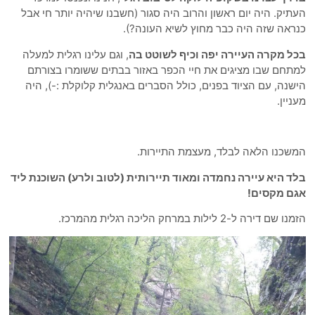
תיק. היה יום ראשון והרוב היה סגור (חשבנו שיהיה יותר חי אבל
ראה שזה היה כבר מחוץ לשיא העונה?).
ל מקרה העיירה יפה וכיף לשוטט בה
, וגם עלינו רגלית למעלה
תחם שבו מציגים את חיי הכפר באזור בבתים ששומרו בצורתם
שנה, עם הציוד בפנים, כולל הסברים באנגלית קלוקלת :-), היה
יין.
שכנו הלאה לבלד, מעצמת התיירות.
ד היא עיירה נחמדה ומאוד תיירותית (לטוב ולרע) השוכנת ליד
ם מקסים!
שם דירה ל-2 לילות במרחק הליכה רגלית מהמרכז.