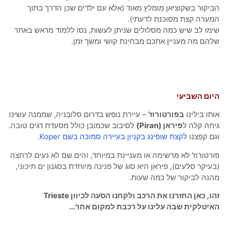
יקור בשקוציאן מומלץ מאוד (אלא עם ילדים שכן הדרך בתוך
ערה קצת מסוכנת לדעתי).
מו לב שיש כמה מסלולים שניתן לעשות, נסו ללמוד מראש באתר
הם מה מעניין אתכם מבחינת קושי ומשך זמן.
ום השביעי
תו בילינו
בפורטורוז'
– עיירת נופש בדרום סלובניה, שממנה עשינו
חה קלה ל
פיראן (Piran)
לסיבוב שכמובן כולל מסעדת דגים טובה.
ם קפצנו
לקצת שופינג בקניון בעיירה סמוכה בשם Koper
.
רטורוז' לא מרשימה או מעניינת במיוחד, והים שם לא נעים לרחצה
עיקר סלעים), פיראן היא סוג של פנינה מיוחדת בסגנון ים תיכוני,
נה לביקור של כמה שעות.
זהו, כאן החזרנו את הרכב ולקחנו הסעה לכיוון Trieste
יטלקית שבה עלינו על רכבת למקום אחר…