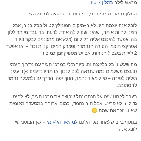
אש לילה
במלון Park
.
לון נחמד, נקי ומודרני, במיקום נוח להגעה למרכז העיר.
בליאנה עצמה היא לא ה-מיקום המומלץ לטיול בסלובניה, אבל
ינו לחוות אותה, ושהינו שם לילה אחד. לדעתי בדיעבד מיותר ללון
 ואפשר להיכנס אליה רק ליום (אלא אם מתכננים לבקר בעוד
רקציות כמו הטירה הנחמדה ופארק המים וקניות וכד' – ואז אפשר
 שעשינו בלובליאנה זה: סיור רגלי במרכז העיר עם מדריך חינמי
עצם משלמים כמה שנראה לכם לנכון, אז תהיו נדיבים :-)), עלינו
לית לטירה – טיול מאוד נחמד, הנוף יפה והדרך גם ולמעלה נחמד
סתובב.
רב לקחנו שיט על הנהר/נחל שחוצה את מרכז העיר, לא להיט
ול, זו לא פריז… אבל היה נחמד, וכמובן ארוחה במסעדה מקומית
יני זוכר את שמה 😐
וסף ביום שלאחר מכן הלכנו ל
מוזיאון הלאומי
+ לגן הבוטני של
בליאנה.