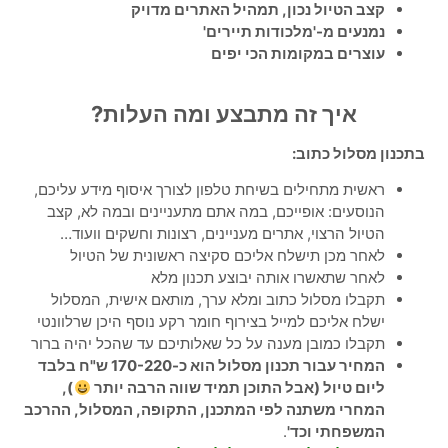
קצב הטיול נכון, תמהיל האתרים מדויק
נמנעים מ-'מלכודות תיירים'
עוצרים במקומות הכי יפים
איך זה מתבצע ומה העלות?
בתכנון מסלול כתוב:
ראשית מתחילים בשיחת טלפון לצורך איסוף מידע עליכם,
הנוסעים: אופייכם, במה אתם מתעניינים ובמה לא, קצב
הטיול הרצוי, אתרים מעניינים, רצונות וחשקים וועוד…
לאחר מכן תישלח אליכם סקיצה ראשונית של הטיול
לאחר שתאשרו אותה יבוצע תכנון מלא
תקבלו מסלול כתוב ומלא ערך, מותאם אישית, המסלול
ישלח אליכם למייל בצירוף חומר רקע נוסף היכן שרלוונטי
תקבלו כמובן מענה על כל שאלותיכם עד שהכל יהיה ברור
המחיר עבור תכנון מסלול הוא כ-170-220 ש"ח בלבד
ליום טיול (אבל התוכן תמיד שווה הרבה יותר
),
המחרי משתנה לפי המתכנן, התקופה, המסלול, ההרכב
המשפחתי וכד'
.