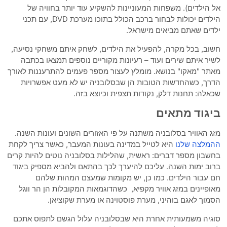
אל הילדים). משפחות המעוניינות להשקיע עוד יותר בחוויה של
הילדים יכולות לבחור ברכב הכולל בתוכו מערכת DVD, עם תכני
ילדים שאתם מביאים מישראל.
חשוב, בכל מקרה, להפעיל את הילדים, לשחק איתם משחקי נסיעה,
לשיר איתם שירים ועוד – רעיונות מקוריים נוספים תמצאו בכתבה
מאתר "מאקו" בנושא. מומלץ לעצור מספר פעמים להתרעננות לאורך
הדרך, כשהחדשות הטובות הן שבסלובניה יש לא מעט אפשרויות
שכאלה: תחנות דלק, נקודות תצפית וכיוצא בזה.
ביגוד מתאים
מזג האוויר בסלובניה משתנה על פי האזורים השונים ועונות השנה.
ההמלצה שלנו
היא לטייל במדינה בעונות המעבר, כאשר צריך לקחת
בחשבון מספר דברים: ראשית, שהלילות בסלובניה נוטים להיות קרים
ברוב ימות השנה. עליכם להיערך לכך בהתאם ולהביא מספיק ביגוד
חם עבור הילדים. כמו כן, יש מקומות שמעצם המהות שלהם
מאופיינים במזג אוויר מקפיא, כשהדוגמאות המקובלות הן הר ווגל
הסמוך לאגם בוהיני, מערת פוסטוינה או מערת שקוציאן.
סוגיה משמעותית אחרת היא שבסלובניה עלול הגשם לתפוס אתכם