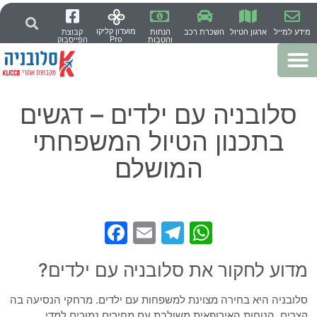
מועדון קליקו
מידע למייל
ארגון הטיול
השכרת רכב
הנחות
קבוצת
Pro
והטבות
הפייסבוק
סלובניה עם ילדים – דגשים
בתכנון הטיול המשפחתי
המושלם
Facebook
Telegram
Email
WhatsApp
מדוע לחקור את סלובניה עם ילדים?
סלובניה היא בחירה מצוינת למשפחות עם ילדים. מרחקי הנסיעה בה
קצרים, הנוחות האירופאית משולבת עם מחירים נמוכים למדי