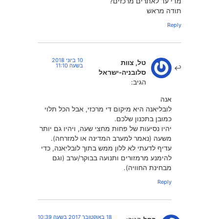
מדי עד לאתרים מרכזים?
תודה מראש
Reply
10 ביוני 2018
טל, צוות
בשעה 11:10
סלובניה-ישראל
הגיב:
אנה
לובליאנה היא מיקום די מרכזי, אבל הכל תלוי
כמובן בתכנון שלכם.
יהיו נסיעות של פחות מחצי שעה, ויהיו גם יותר
משעה (נאמר למערב המדינה או למזרחה).
עדיף לדעתי לא ללון ממש בתוך לובליאנה, כדי
להימנע מרמזורים ותנועה בבוקר/ערב (וגם
מבחינת החוויה).
Reply
18 באוקטובר 2017 בשעה 10:39