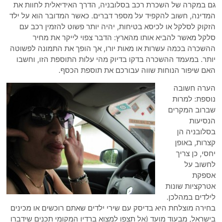
גם במקרה של השכרת רכב בסלובניה, הדרך האידיאלית לחוות את
המדינה, חשוב להקפיד על מספר דברים. כאשר המדובר הוא על ילד
הזקוק לסלקל או לכיסא בטיחות, יהיה יותר פשוט להזמין רכב עם
סלקל מאשר להביא אותו מהארץ: הדבר צפוי לייקר את מחיר
ההשכרה בכמה עשרות או מאות יורו, אך הופך את התמונה לפשוטה
יותר. במעמד ההשכרה בדקו בדיוק מהי עלות התוספת הזו, וחשבו
האם שיפור הנוחות שווה עבורכם את תוספת הכסף.
הערה חשובה
נוספת: למרות
שברוב המקרים
הנסיעות
בסלובניה הן
קצרות, באופן
יחסי, כן צריך
לחשוב על
אספקת
אטרקציות שונות
לילדים במהלכן.
בחירה מוצלחת היא בדיסק עם שירי ילדים שאתם רוכשים או מכינים
בישראל, מבעוד מועד (אל תצפו למצוא ברדיו המקומי תכנים שידברו