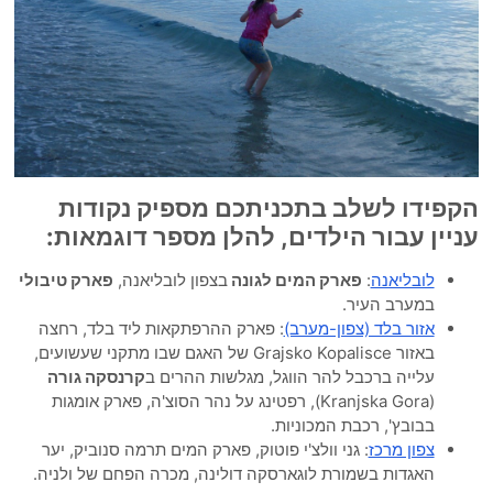
הקפידו לשלב בתכניתכם מספיק נקודות
עניין עבור הילדים, להלן מספר דוגמאות:
לובליאנה
:
פארק המים לגונה
בצפון לובליאנה,
פארק טיבולי
במערב העיר.
אזור בלד (צפון-מערב)
: פארק ההרפתקאות ליד בלד, רחצה
באזור Grajsko Kopalisce של האגם שבו מתקני שעשועים,
עלייה ברכבל להר הווגל, מגלשות ההרים ב
קרנסקה גורה
(Kranjska Gora), רפטינג על נהר הסוצ'ה, פארק אומגות
בבובץ', רכבת המכוניות.
צפון מרכז
: גני וולצ'י פוטוק, פארק המים תרמה סנוביק, יער
האגדות בשמורת לוגארסקה דולינה, מכרה הפחם של ולניה.