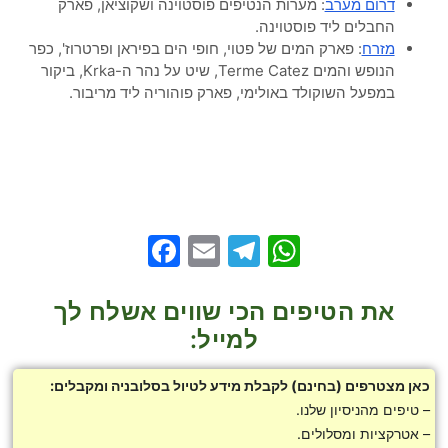
דרום מערב
: מערות הנטיפים פוסטוינה ושקוציאן, פארק
החבלים ליד פוסטוינה.
מזרח
: פארק המים של פטוי, חופי הים בפיראן ופרטרוז', כפר
הנופש והמים Terme Catez, שיט על נהר ה-Krka, ביקור
במפעל השוקולד באולימי, פארק פוהוריה ליד מריבור.
Facebook
Telegram
Email
WhatsApp
את הטיפים הכי שווים אשלח לך
למייל:
כאן מצטרפים (בחינם) לקבלת מידע לטיול בסלובניה ומקבלים:
– טיפים מהניסיון שלנו.
– אטרקציות ומסלולים.