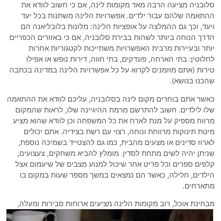
סלובניה מציעה הרבה מאד מקומות לינה, אם כי חשוב לוודא את
ההתאמה שלהם עבור ילדים. אפשרויות הלינה משתנות בכל יעד
ויעד, וכך גם ההמלצה על אופציות הלינה: מלונות בלובליאנה הם
הדרך הנוחה ביותר לשהות בבירת סלובניה, אם כי באזורים הכפריים
יותר ובעיירות מרבית האפשרויות משתייכות לקטגוריות אחרות
לחלוטין: בתי הארחה, פונדקים, בתי חווה, דירות נופש או אפילו
טירות (אתם מוזמנים לקרוא על כל אפשרויות הלינה במדינה בכתבה
שהכנו בנושא).
כאשר אתם בוחרים מקום לינה בסלובניה, עליכם לוודא את ההתאמה
שלו לילדים. חשוב להתרשם מרמת ההיגיינה שלו, לראות שהמקום
מרווח מספיק על מנת לארח את כל המשפחה וכן לוודא שהוא מציע
מיטת תינוקות מרווחת ונוחה, רצוי עם רשת בצידיה. אתם יכולים
לארוז סדינים או מצעים מהבית, כמו גם להצטייד בשמיכה נוספת,
שניתן יהיה לשים מתחת לסדין. מומלץ להביא משחקים, צעצועים,
קלפים ספרים וכל פריט אחר שיכול למנוע מצבים של שיעמום אצל
הילדים, חלילה, כאשר הם נמצאים במשך מספר שעות במקום בו
מתארחים.
מבחינת אוכל, רוב מקומות הלינה מציעים א
רוחות סבירות ומעלה,