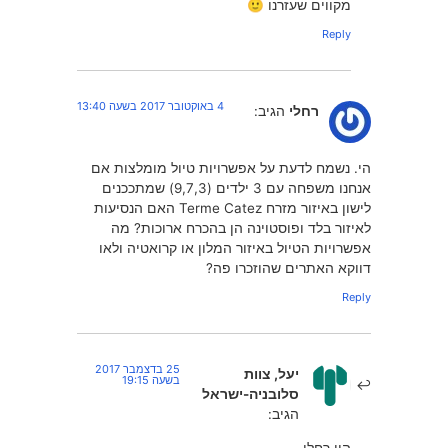
מקווים שעזרנו 🙂
Reply
4 באוקטובר 2017 בשעה 13:40
רחלי
הגיב:
הי. נשמח לדעת על אפשרויות טיול מומלצות אם
אנחנו משפחה עם 3 ילדים (9,7,3) שמתככנים
לישון באיזור מזרח Terme Catez האם הנסיעות
לאיזור בלד ופוסטוינה הן בהכרח ארוכות? מה
אפשרויות הטיול באיזור המלון או קרואטיה ולאו
דווקא האתרים שהוזכרו פה?
Reply
25 בדצמבר 2017
יעל, צוות
בשעה 19:15
סלובניה-ישראל
הגיב: