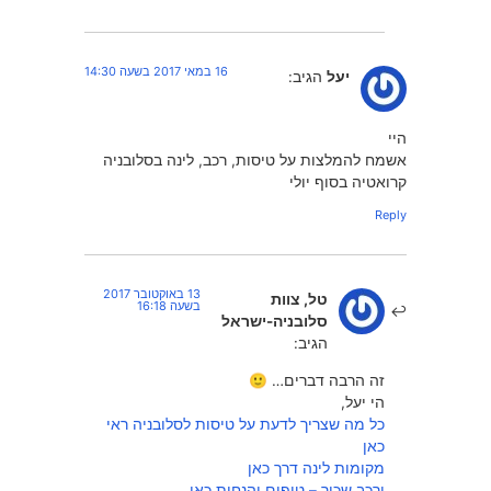
16 במאי 2017 בשעה 14:30
יעל
הגיב:
היי
אשמח להמלצות על טיסות, רכב, לינה בסלובניה
קרואטיה בסוף יולי
Reply
13 באוקטובר 2017
טל, צוות
בשעה 16:18
סלובניה-ישראל
הגיב:
זה הרבה דברים… 🙂
הי יעל,
כל מה שצריך לדעת על טיסות לסלובניה ראי
כאן
מקומות לינה דרך כאן
ורכב שכור – טיפים והנחות כאן