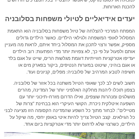
להכנת הארוחות.
יעדים אידיאליים לטיולי משפחות בסלובניה
המפתח המרכזי להצלחה של טיול משפחות בסלובניה הוא התאמת
המסלול לאופי המשפחה ולגילאי הילדים. כאשר הילדים גדולים
מספיק, אפשר ורצוי לתכנן את המסלול ביחד איתם, לראות מה מעניין
אותם ולפעול על פי כך, לא צפויות יותר מדי הפתעות: רוב הילדים
יעדיפו אטרקציות חווייתיות דוגמת מגלשות הרים, שייט על אגם בלד
או אגם בוהיני, שיטוט במערות הנטיפים, ביקור בפארק מים או
חשיפה לטבע המרהיב של סלובניה: מפלים, קניונים ועוד.
חשוב לשים לב לכך שאופי הטיול משתנה בכל אזור של סלובניה.
בצפון תוכלו ליהנות מחלקה האלפיני יותר של המדינה, מהרים
מושלגים ומנהרות שוצפים, ואילו הדרום מזרח-תיכוני יותר עם
השפעה איטלקית ניכרת. הקושי העיקרי הוא בבחינת "צרות של
מטיילים": לבחור מתוך כל השפע שהמדינה הקסומה הזו מציעה לבני
כל הגילאים. קצב הטיול צריך להיות איטי באופן יחסי, מה שיקל על
הילדים, כשרצוי שלא לדחוס יותר מדי אטרקציות ביום אחד.